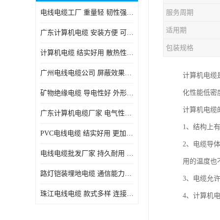
电线电缆工厂 重量轻 韧性强 体积小 连接简单
服务周期
适用期
广东计算机电缆 安装方便 可随意弯曲折叠
包装规格
计算机电缆 结实好用 散热性良好
广州电线电缆公司 屏蔽效果良好 拆卸安装方便
计算机电缆
化性能低密
矿物绝缘电缆 导电性好 外形美观大方
计算机电缆
广东计算机电缆厂家 电气性能稳定 外形美观大方
1、结构上
PVC电线电缆 结实好用 更加省时省力
2、电缆导
电线电缆批发厂家 持久耐用 铜芯含量高
用的温度也
路灯铠装埋地电缆 通信能力强 受外界干扰小
3、电缆允许
珠江电线电缆 款式多样 连接可靠安全
4、计算机