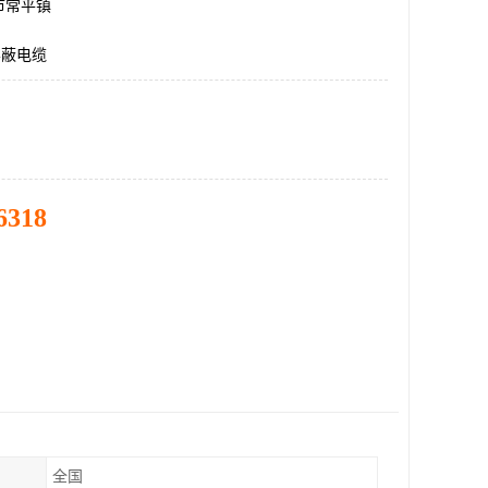
市常平镇
屏蔽电缆
6318
全国