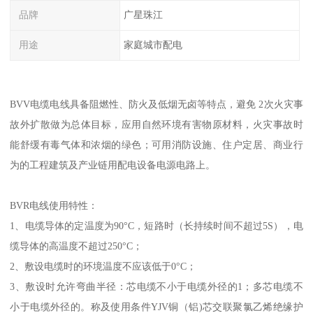
品牌
广星珠江
用途
家庭城市配电
BVV电缆电线具备阻燃性、防火及低烟无卤等特点，避免 2次火灾事
故外扩散做为总体目标，应用自然环境有害物原材料，火灾事故时
能舒缓有毒气体和浓烟的绿色；可用消防设施、住户定居、商业行
为的工程建筑及产业链用配电设备电源电路上。
BVR电线使用特性：
1、电缆导体的定温度为90°C，短路时（长持续时间不超过5S），电
缆导体的高温度不超过250°C；
2、敷设电缆时的环境温度不应该低于0°C；
3、敷设时允许弯曲半径：芯电缆不小于电缆外径的1；多芯电缆不
小于电缆外径的。称及使用条件YJV铜（铝)芯交联聚氯乙烯绝缘护