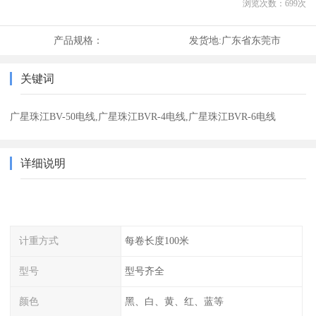
浏览次数：
699
次
产品规格：
发货地:
广东省东莞市
关键词
广星珠江BV-50电线,广星珠江BVR-4电线,广星珠江BVR-6电线
详细说明
计重方式
每卷长度100米
型号
型号齐全
颜色
黑、白、黄、红、蓝等