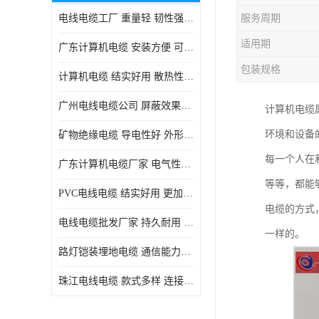
电线电缆工厂 重量轻 韧性强 体积小 连接简单
服务周期
适用期
广东计算机电缆 安装方便 可随意弯曲折叠
包装规格
计算机电缆 结实好用 散热性良好
广州电线电缆公司 屏蔽效果良好 拆卸安装方便
计算机电缆
环境和设备
矿物绝缘电缆 导电性好 外形美观大方
每一个人在
广东计算机电缆厂家 电气性能稳定 外形美观大方
等等，都能
PVC电线电缆 结实好用 更加省时省力
电缆的方式
电线电缆批发厂家 持久耐用 铜芯含量高
一样的。
路灯铠装埋地电缆 通信能力强 受外界干扰小
珠江电线电缆 款式多样 连接可靠安全