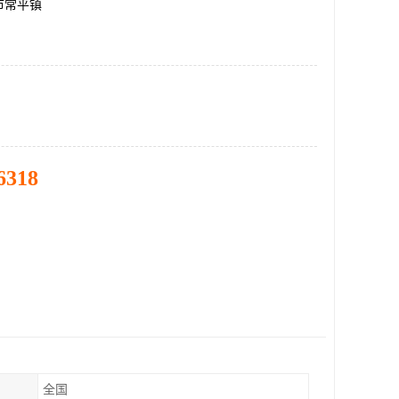
市常平镇
6318
全国