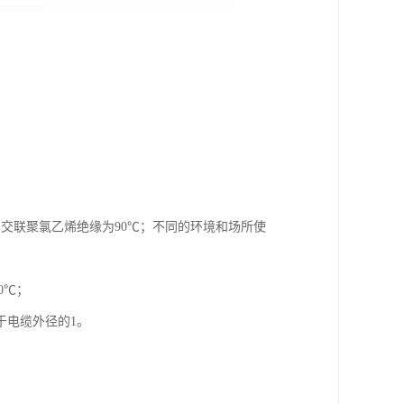
℃，交联聚氯乙烯绝缘为90℃；不同的环境和场所使
0℃；
于电缆外径的1。