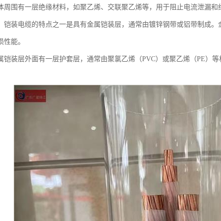
体周围有一层绝缘材料，如聚乙烯、交联聚乙烯等，用于阻止电流泄漏和
：铠装电缆的特点之一是具有金属铠装层，通常由镀锌钢带或铝带制成。
损性能。
属铠装层外面有一层护套层，通常由聚氯乙烯（PVC）或聚乙烯（PE）