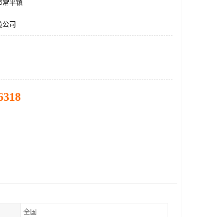
市常平镇
缆公司
6318
全国