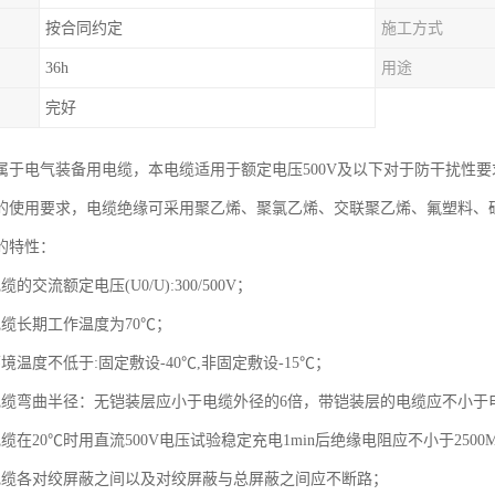
按合同约定
施工方式
36h
用途
完好
属于电气装备用电缆，本电缆适用于额定电压500V及以下对于防干扰性
的使用要求，电缆绝缘可采用聚乙烯、聚氯乙烯、交联聚乙烯、氟塑料、
的特性：
的交流额定电压(U0/U):300/500V；
电缆长期工作温度为70℃；
境温度不低于:固定敷设-40℃,非固定敷设-15℃；
电缆弯曲半径：无铠装层应小于电缆外径的6倍，带铠装层的电缆应不小于
缆在20℃时用直流500V电压试验稳定充电1min后绝缘电阻应不小于2500M
电缆各对绞屏蔽之间以及对绞屏蔽与总屏蔽之间应不断路；