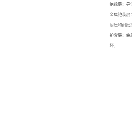
绝缘层：导
金属铠装层
耐压和耐磨
护套层：金
坏。