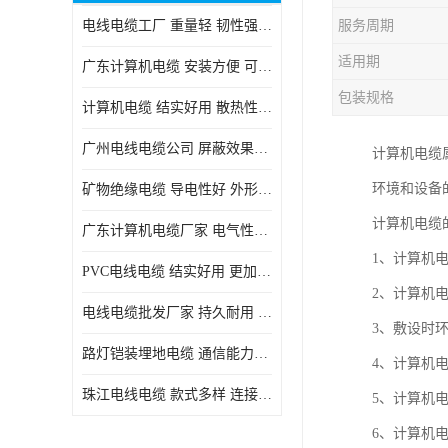
电线电缆工厂 重量轻 韧性强 体积小 连接简单
服务周期
适用期
广东计算机电缆 安装方便 可随意弯曲折叠
包装规格
计算机电缆 结实好用 散热性良好
广州电线电缆公司 屏蔽效果良好 拆卸安装方便
计算机电缆
环境和设备
矿物绝缘电缆 导电性好 外形美观大方
计算机电缆
广东计算机电缆厂家 电气性能稳定 外形美观大方
1、计算机电缆
PVC电线电缆 结实好用 更加省时省力
2、计算机
电线电缆批发厂家 持久耐用 铜芯含量高
3、敷设时环
路灯铠装埋地电缆 通信能力强 受外界干扰小
4、计算机
珠江电线电缆 款式多样 连接可靠安全
5、计算机电
6、计算机