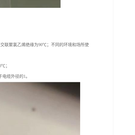
℃，交联聚氯乙烯绝缘为90℃；不同的环境和场所使
0℃；
于电缆外径的1。