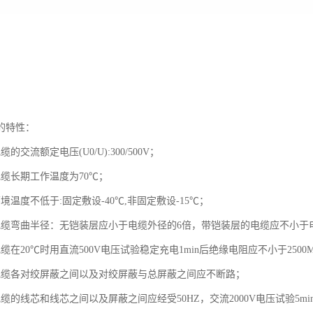
的特性：
的交流额定电压(U0/U):300/500V；
电缆长期工作温度为70℃；
境温度不低于:固定敷设-40℃,非固定敷设-15℃；
电缆弯曲半径：无铠装层应小于电缆外径的6倍，带铠装层的电缆应不小于
缆在20℃时用直流500V电压试验稳定充电1min后绝缘电阻应不小于2500M
电缆各对绞屏蔽之间以及对绞屏蔽与总屏蔽之间应不断路；
缆的线芯和线芯之间以及屏蔽之间应经受50HZ，交流2000V电压试验5mi