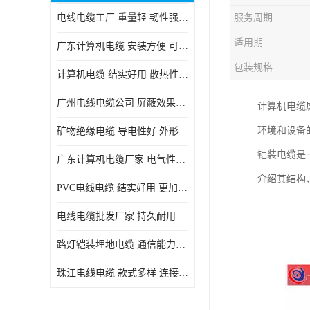
电线电缆工厂 重量轻 韧性强 体积小 连接简单
服务周期
适用期
广东计算机电缆 安装方便 可随意弯曲折叠
包装规格
计算机电缆 结实好用 散热性良好
广州电线电缆公司 屏蔽效果良好 拆卸安装方便
计算机电缆
环境和设备
矿物绝缘电缆 导电性好 外形美观大方
铠装电缆是
广东计算机电缆厂家 电气性能稳定 外形美观大方
介绍其结构
PVC电线电缆 结实好用 更加省时省力
电线电缆批发厂家 持久耐用 铜芯含量高
路灯铠装埋地电缆 通信能力强 受外界干扰小
珠江电线电缆 款式多样 连接可靠安全