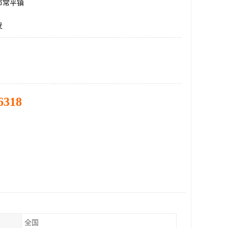
市常平镇
发
6318
全国