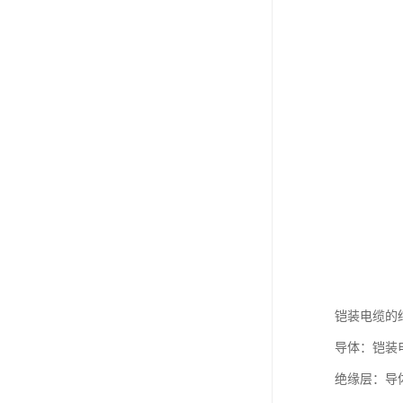
铠装电缆的
导体：铠装
绝缘层：导