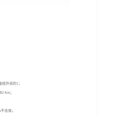
电缆外径的1；
Ω·Km；
n不击穿。