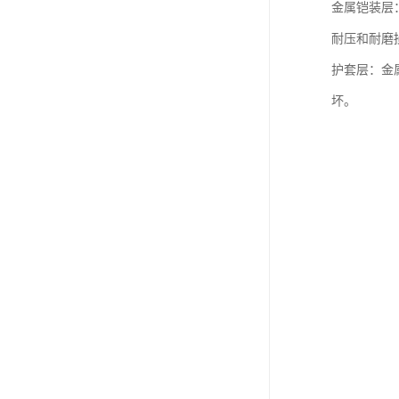
金属铠装层
耐压和耐磨
护套层：金
坏。