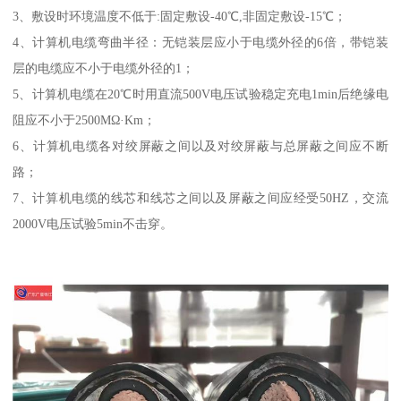
3、敷设时环境温度不低于:固定敷设-40℃,非固定敷设-15℃；
4、计算机电缆弯曲半径：无铠装层应小于电缆外径的6倍，带铠装
层的电缆应不小于电缆外径的1；
5、计算机电缆在20℃时用直流500V电压试验稳定充电1min后绝缘电
阻应不小于2500MΩ·Km；
6、计算机电缆各对绞屏蔽之间以及对绞屏蔽与总屏蔽之间应不断
路；
7、计算机电缆的线芯和线芯之间以及屏蔽之间应经受50HZ，交流
2000V电压试验5min不击穿。