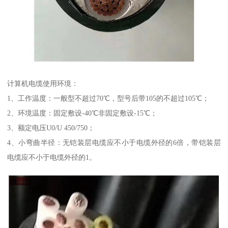
计算机电缆使用环境：
1、工作温度：一般型不超过70℃，型号后带105的不超过105℃；
2、环境温度：固定敷设-40℃非固定敷设-15℃；
3、额定电压U0/U 450/750；
4、小弯曲半径：无铠装层电缆应不小于电缆外径的6倍，带铠装层
电缆应不小于电缆外径的1。