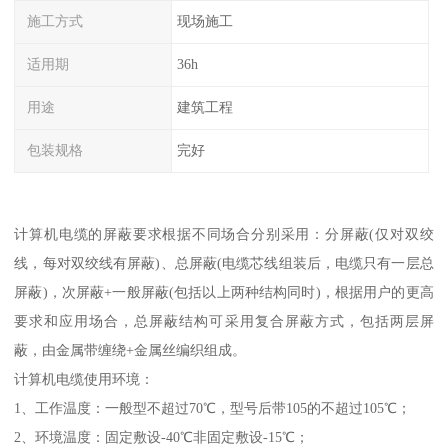
施工方式
现场施工
适用期
36h
用途
建筑工程
包装规格
完好
计算机电缆的屏蔽要求根据不同场合分别采用：分屏蔽(仅对双绞
线，每对双绞线有屏蔽)、总屏蔽(电缆芯线组装后，电缆只有一层总
屏蔽)，次屏蔽+一般屏蔽(包括以上两种结构同时)，根据用户的更高
要求和应用场合，总屏蔽结构可采用复合屏蔽方式，包括两层屏
蔽，由金属带缠绕+金属丝编织组成。
计算机电缆使用环境：
1、工作温度：一般型不超过70℃，型号后带105的不超过105℃；
2、环境温度：固定敷设-40℃非固定敷设-15℃；