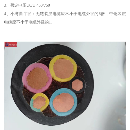
3、额定电压U0/U 450/750；
4、小弯曲半径：无铠装层电缆应不小于电缆外径的6倍，带铠装层
电缆应不小于电缆外径的1。