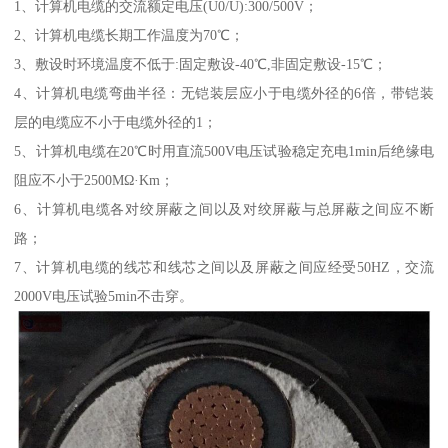
1、计算机电缆的交流额定电压(U0/U):300/500V；
2、计算机电缆长期工作温度为70℃；
3、敷设时环境温度不低于:固定敷设-40℃,非固定敷设-15℃；
4、计算机电缆弯曲半径：无铠装层应小于电缆外径的6倍，带铠装
层的电缆应不小于电缆外径的1；
5、计算机电缆在20℃时用直流500V电压试验稳定充电1min后绝缘电
阻应不小于2500MΩ·Km；
6、计算机电缆各对绞屏蔽之间以及对绞屏蔽与总屏蔽之间应不断
路；
7、计算机电缆的线芯和线芯之间以及屏蔽之间应经受50HZ，交流
2000V电压试验5min不击穿。