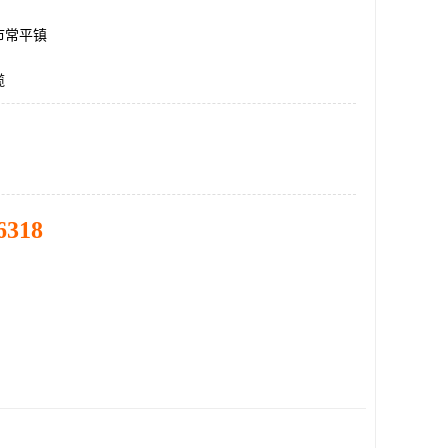
市常平镇
缆
6318