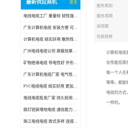
最新供应商机
更多
服务类别
电线电缆工厂 重量轻 韧性强 体积小 连接简单
服务周期
适用期
广东计算机电缆 安装方便 可随意弯曲折叠
包装规格
计算机电缆 结实好用 散热性良好
广州电线电缆公司 屏蔽效果良好 拆卸安装方便
计算机电缆
化性能低密
矿物绝缘电缆 导电性好 外形美观大方
每一个人在
广东计算机电缆厂家 电气性能稳定 外形美观大方
等等，都能
PVC电线电缆 结实好用 更加省时省力
电缆的方式
电线电缆批发厂家 持久耐用 铜芯含量高
一样的。
路灯铠装埋地电缆 通信能力强 受外界干扰小
珠江电线电缆 款式多样 连接可靠安全