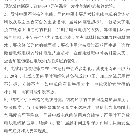
现绝缘体断裂，致使带电导体裸露，发生能触电式短路危险。
3、导体电阻不合格的电线。导体电阻主要是考核电线电缆的导体材
料以及截面是否符合的重要指标。当导体电阻超标时，就增大了电
流在线路上通过时的损耗，加剧了电线电缆的发热。导体电阻不合
格的原因，主要是企业为了降低成本，将占原材料成本80%的铜材缩
水，要么降低导体的截面积，要么使用含杂质过高的再生铜，这样
致使电线电缆的导体电阻严重超标，在使用过程中除易引发火灾，
还会加速包覆在电线外的绝缘层的老化。
4、电线和电缆绝缘层在正常运行中会逐步老化，其使用寿命一般为
15-20年，电线若因使用时间经常过负荷或过电压、加上绝缘层厚度
不达标、安装不当（如电缆的弯曲半径太小，电线保护管管径偏
小）等，均有可能引发事故。
5、结构尺寸不合格的电线电缆。结构尺寸的主要问题是护套厚度，
绝缘厚度，当电缆的护套和绝缘厚度不达标时，致使电线电缆耐电
气强度会严重降低，导致电线电缆的使用寿命缩短，严重时可导致
电线电缆被击穿，绝缘（护套）层起不到正常保护作用，从而发生
电气短路和火灾等现象。