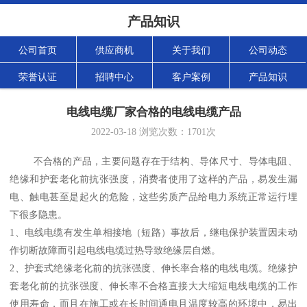
产品知识
公司首页
供应商机
关于我们
公司动态
荣誉认证
招聘中心
客户案例
产品知识
电线电缆厂家合格的电线电缆产品
2022-03-18
浏览次数：
1701
次
不合格的产品，主要问题存在于结构、导体尺寸、导体电阻、
绝缘和护套老化前抗张强度，消费者使用了这样的产品，易发生漏
电、触电甚至是起火的危险，这些劣质产品给电力系统正常运行埋
下很多隐患。
1、电线电缆有发生单相接地（短路）事故后，继电保护装置因未动
作切断故障而引起电线电缆过热导致绝缘层自燃。
2、护套式绝缘老化前的抗张强度、伸长率合格的电线电缆。绝缘护
套老化前的抗张强度、伸长率不合格直接大大缩短电线电缆的工作
使用寿命，而且在施工或在长时间通电且温度较高的环境中，易出