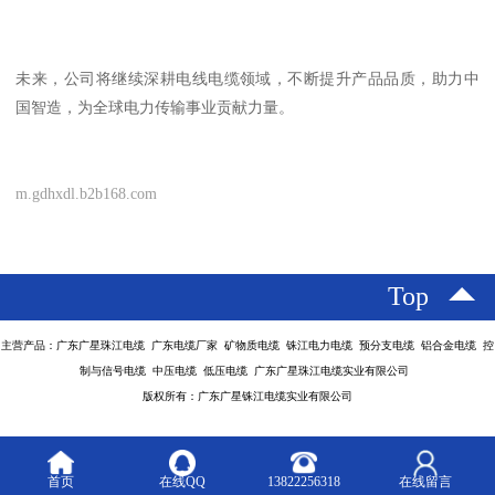
未来，公司将继续深耕电线电缆领域，不断提升产品品质，助力中
国智造，为全球电力传输事业贡献力量。
m.gdhxdl.b2b168.com
Top
主营产品：广东广星珠江电缆 广东电缆厂家 矿物质电缆 铢江电力电缆 预分支电缆 铝合金电缆 控
制与信号电缆 中压电缆 低压电缆 广东广星珠江电缆实业有限公司
版权所有：广东广星铢江电缆实业有限公司
首页
在线QQ
13822256318
在线留言