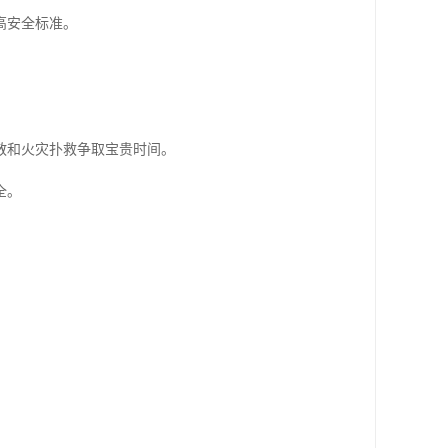
高安全标准。
散和火灾扑救争取宝贵时间。
全。