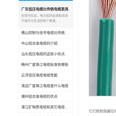
广东低压电缆比传统电缆更具
优势
在现代社会，电力如同血液般流淌
于城市与生活的每个角落。..
佛山控制与信号电缆比传统电缆更具优势
中山铝合金电缆的介绍
汕头低压电缆的这些小优点您都知道吗
梅州广星珠江电缆标准有哪些
云浮低压电缆电缆性能
清远广星珠江电缆是什么电缆
潮州铝合金电缆的优点
湛江矿物质电缆和其它电缆比较
它们默默隐藏在