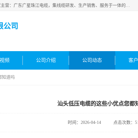
广东广星珠江电缆实业有限公司是一家广东广星珠江电缆厂家主营：广东广星珠江电缆，集线缆研发、生产销售、服务于一体的生产企业。公司自创立以来，确立了“广星珠江电缆，您的一站式采购”的战略发展口号，明确了将广星珠江打造成“线缆产品种类覆盖较广较全、质量较优、服务较好的大型综合性*化生产企业”的发展目标。
限公司
视频
公司介绍
公司动态
客
都知道吗
汕头低压电缆的这些小优点您都
时间：2026-04-14
点击次数：51